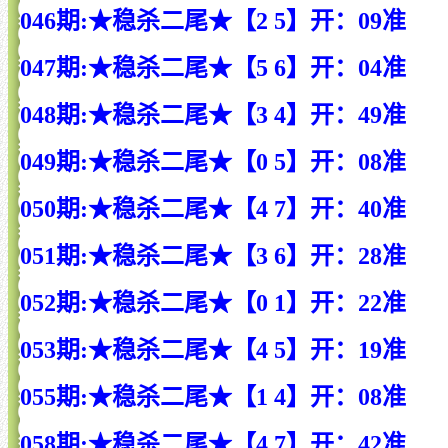
046期:★稳杀二尾★【2 5】开：09准
047期:★稳杀二尾★【5 6】开：04准
048期:★稳杀二尾★【3 4】开：49准
049期:★稳杀二尾★【0 5】开：08准
050期:★稳杀二尾★【4 7】开：40准
051期:★稳杀二尾★【3 6】开：28准
052期:★稳杀二尾★【0 1】开：22准
053期:★稳杀二尾★【4 5】开：19准
055期:★稳杀二尾★【1 4】开：08准
058期:★稳杀二尾★【4 7】开：42准