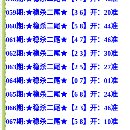
059期:★稳杀二尾★【3 6】开：20准
060期:★稳杀二尾★【5 8】开：44准
061期:★稳杀二尾★【4 7】开：46准
062期:★稳杀二尾★【2 3】开：30准
063期:★稳杀二尾★【2 5】开：27准
064期:★稳杀二尾★【0 7】开：01准
065期:★稳杀二尾★【6 8】开：24准
066期:★稳杀二尾★【2 3】开：46准
067期:★稳杀二尾★【5 8】开：10准